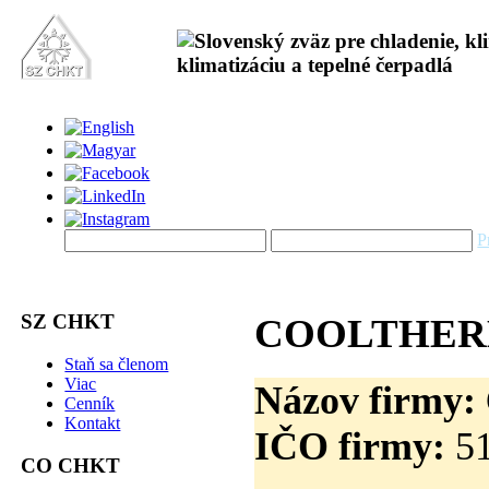
P
SZ CHKT
COOLTHERM 
Staň sa členom
Viac
Názov firmy:
Cenník
Kontakt
IČO firmy:
51
CO CHKT