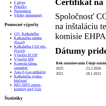
Certifikát na
F plyny
Príručky
Prezentácie
Spoločnosť CO
Všetky dokumenty
na inštaláciu 
Pomocné výpočty
komisie EHPA
CO₂ Kalkulačka
Kalkulačka náplne
(Excel)
Kalkulačka CO2 ekv.
Dátumy pridel
(Excel)
Výpočet SCOP
Výpočet SPF
Rok oznamovania
Údaje ozná
Kontrola klima.
zariadení
2025
23.2.2026
Area F-Gas aplikácie
2021
18.1.2022
Kalkulačka zvuku–
hlučnosť
HFC/HFO zmesi–
kontroly kg/CO2e
Štatistiky