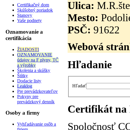
Ulica:
M.R.šte
Certifikačný dom
Skúšobný poriadok
Mesto:
Podoli
Stanovy
Vaše podnety
PSČ:
91622
Oznamovanie a
certifikácia
Webová strán
ŽIADOSTI
OZNAMOVANIE
údajov na F plyny, TČ
Hľadanie
a výrobky
Školenia a skúšky
Štítky
Dodacie listy
Hľadať
Leaklog
Pre prevádzkovateľov
Pokyny pre
prevádzkový denník
Certifikát na
Osoby a firmy
Spoločnosť CO
Vyhľadávanie osôb a
firiem