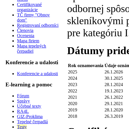
Certifikované
odbornej spôso
organizácie
TČ firmy "Obnov
skleníkovými p
dom"
Registrovaní odborníci
pre kategóriu I
Členovia
Ocenenia
Mapa firiem
Mapa tepelných
Dátumy pridel
čerpadiel
Konferencie a udalosti
Rok oznamovania
Údaje ozná
2025
26.1.2026
Konferencie a udalosti
2024
30.1.2025
E-learning a pomoc
2023
28.1.2024
2022
19.1.2023
Fórum
2021
26.1.2022
Správy
2020
29.1.2021
Učebné texty
2019
28.1.2020
RA4L
2018
26.3.2019
GIZ-Proklima
Tepelné čerpadlá
Testy