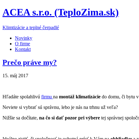
ACEA s.r.o. (TeploZima.sk)
Klimtizácie a teplné čerpadlé
Novinky
O firme
Kontakt
Prečo práve my?
15. máj 2017
Hľadáte spolahlivú
firmu
na
montáž klimatizácie
do domu, či bytu v 
Neviete si vybrať sú správnu, lebo je nás na trhnu už veľa?
Nižšie sa dočítate,
na čo si dať pozor pri výbere
tej správnej spoloč
Ideálne zistiť, či spoločnosť je ochotná prísť k Vám na
obhliadku
a 