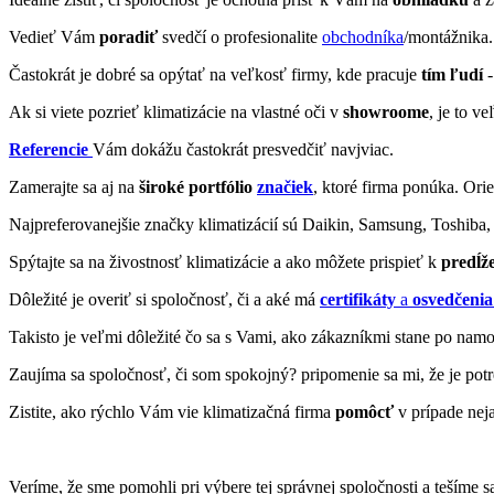
Vedieť Vám
poradiť
svedčí o profesionalite
obchodníka
/montážnika.
Častokrát je dobré sa opýtať na veľkosť firmy, kde pracuje
tím ľudí
-
Ak si viete pozrieť klimatizácie na vlastné oči v
showroome
, je to ve
Referencie
Vám dokážu častokrát presvedčiť navjviac.
Zamerajte sa aj na
široké portfólio
značiek
, ktoré firma ponúka. Orie
Najpreferovanejšie značky klimatizácií sú Daikin, Samsung, Toshiba, 
Spýtajte sa na živostnosť klimatizácie a ako môžete prispieť k
predĺže
Dôležité je overiť si spoločnosť, či a aké má
certifikáty
a
osvedčenia
Takisto je veľmi dôležité čo sa s Vami, ako zákazníkmi stane po nam
Zaujíma sa spoločnosť, či som spokojný? pripomenie sa mi, že je po
Zistite, ako rýchlo Vám vie klimatizačná firma
pomôcť
v prípade nej
Veríme, že sme pomohli pri výbere tej správnej spoločnosti a tešíme sa