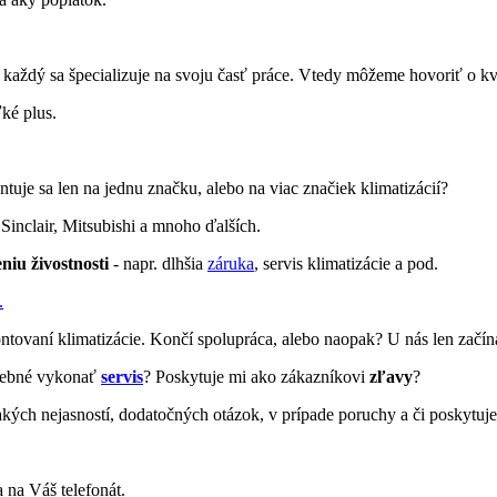
 každý sa špecializuje na svoju časť práce. Vtedy môžeme hovoriť o kva
ľké plus.
ntuje sa len na jednu značku, alebo na viac značiek klimatizácií?
Sinclair, Mitsubishi a mnoho ďalších.
niu živostnosti
- napr. dlhšia
záruka
, servis klimatizácie a pod.
.
ontovaní klimatizácie. Končí spolupráca, alebo naopak? U nás len začín
trebné vykonať
servis
? Poskytuje mi ako zákazníkovi
zľavy
?
akých nejasností, dodatočných otázok, v prípade poruchy a či poskytuj
 na Váš telefonát.