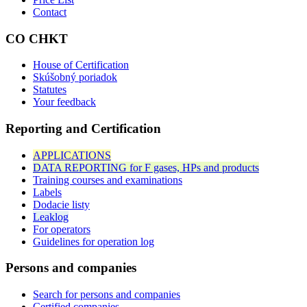
Contact
CO CHKT
House of Certification
Skúšobný poriadok
Statutes
Your feedback
Reporting and Certification
APPLICATIONS
DATA REPORTING for F gases, HPs and products
Training courses and examinations
Labels
Dodacie listy
Leaklog
For operators
Guidelines for operation log
Persons and companies
Search for persons and companies
Certified companies