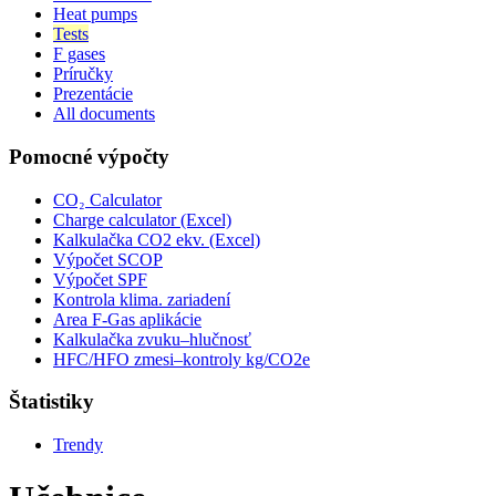
Heat pumps
Tests
F gases
Príručky
Prezentácie
All documents
Pomocné výpočty
CO₂ Calculator
Charge calculator (Excel)
Kalkulačka CO2 ekv. (Excel)
Výpočet SCOP
Výpočet SPF
Kontrola klima. zariadení
Area F-Gas aplikácie
Kalkulačka zvuku–hlučnosť
HFC/HFO zmesi–kontroly kg/CO2e
Štatistiky
Trendy