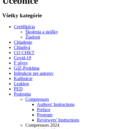
Učebnice
Všetky kategórie
Certifikácia
Školenia a skúšky
Žiadosti
Chladenie
Chladivá
CO CHKT
Covid-19
F plyny
GIZ-Proklima
Inštrukcie pre autorov
Kalibrácie
Leaklog
PED
Podujatia
Compressors
Authors' Instructions
Preface
Program
Reviewers' Instructions
Compressors 2024