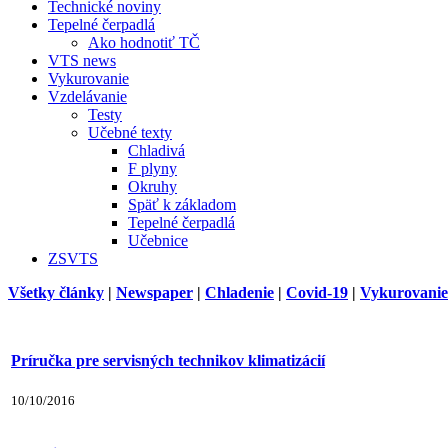
Technické noviny
Tepelné čerpadlá
Ako hodnotiť TČ
VTS news
Vykurovanie
Vzdelávanie
Testy
Učebné texty
Chladivá
F plyny
Okruhy
Späť k základom
Tepelné čerpadlá
Učebnice
ZSVTS
Všetky články
|
Newspaper
|
Chladenie
|
Covid-19
|
Vykurovanie
Príručka pre servisných technikov klimatizácií
10/10/2016