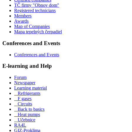
TČ firmy "Obnov dom"
Registered technicians
Members
Awards
Map of Companies
Mapa tepelných čerpadiel
Conferences and Events
Conferences and Events
E-learning and Help
Forum
Newspaper
Learning material
Refrigerants
F gases
Circuits
Back to basics
Heat pumps
Učebnice
RA4L
GIZ-Proklima