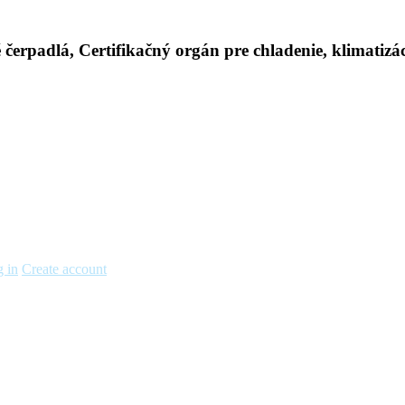
 in
Create account