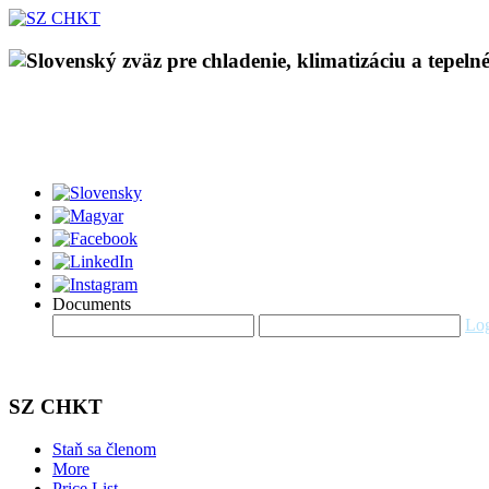
Documents
Log
SZ CHKT
Staň sa členom
More
Price List