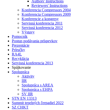
Authors' Instructions
Reviewers' Instructions
Konferencia Compressors 2004
Konferencia Compressors 2009
Konferencie a kongresy
Servisná konferencia 2011
Servisná konferencia 2012
Výstavy
Pomocník
Postup podávania príspevkov
Prezentácie
Príručky
RA4L
Recyklácia
Servisná konferencia 2013
Spájkovanie
Spolupráca
Aktivity
IIR
Spolupráca s AREA
Spolupráca s EHPA
SV IIR
STN EN 13313
Summit tepelných čerpadiel 2022
SZ CHKT