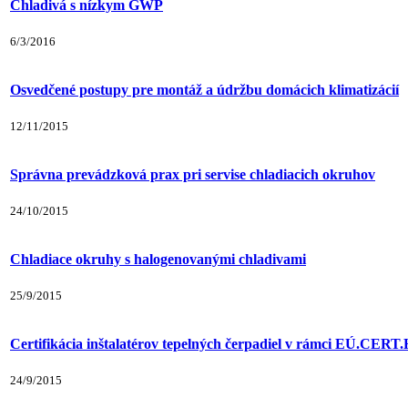
Chladivá s nízkym GWP
6/3/2016
Osvedčené postupy pre montáž a údržbu domácich klimatizácií
12/11/2015
Správna prevádzková prax pri servise chladiacich okruhov
24/10/2015
Chladiace okruhy s halogenovanými chladivami
25/9/2015
Certifikácia inštalatérov tepelných čerpadiel v rámci EÚ.CERT
24/9/2015