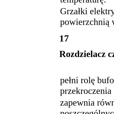
Grzałki elekt
powierzchnią 
17
Rozdzielacz c
pełni rolę buf
przekroczenia
zapewnia równ
poszczególnyc