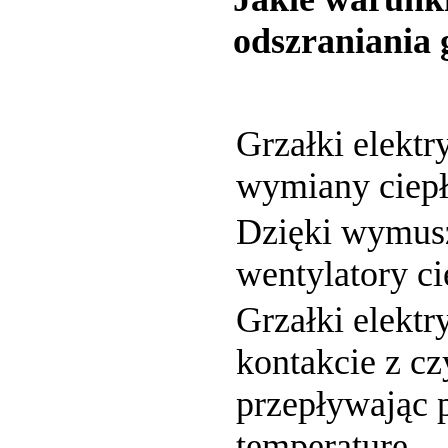
odszraniania
Grzałki elekt
wymiany ciepła
Dzięki wymus
wentylatory c
Grzałki elekt
kontakcie z c
przepływając 
temperaturę.