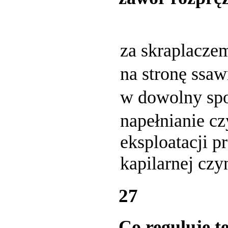
za skraplaczem
na stronę ssaw
w dowolny sp
napełnianie c
eksploatacji 
kapilarnej czy
27
Co reguluje t