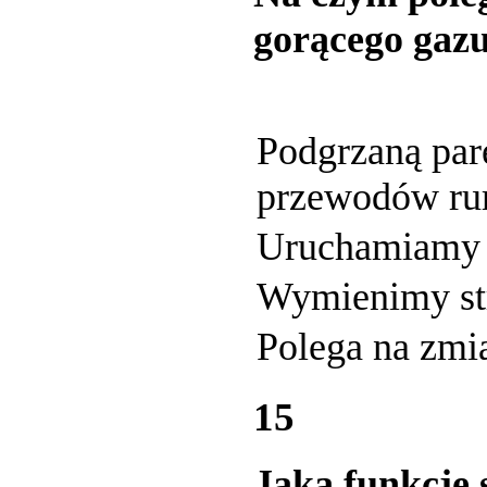
gorącego gaz
Podgrzaną parę
przewodów ru
Uruchamiamy 
Wymienimy str
Polega na zmi
15
Jaką funkcję 