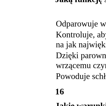
Odparowuje wo
Kontroluje, ab
na jak najwię
Dzięki parown
wrzącemu czy
Powoduje schł
16
Jakie warunki