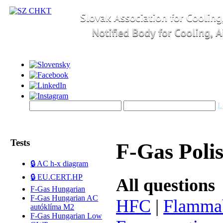
L
Tests
F-Gas Pol
🔒 AC h-x diagram
🔒 EU.CERT.HP
All questions
F-Gas Hungarian
F-Gas Hungarian AC
HFC
|
Flamma
autóklíma M2
F-Gas Hungarian Low