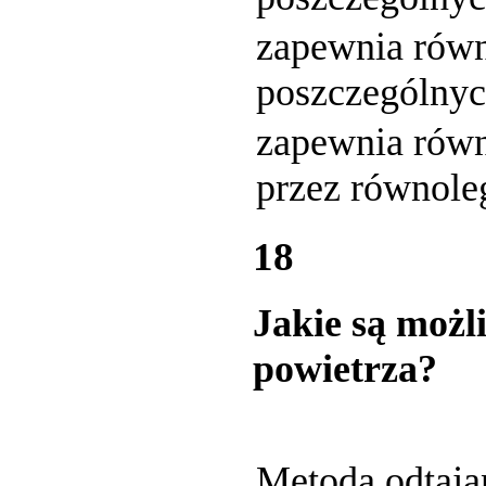
zapewnia równ
poszczególnych
zapewnia równ
przez równoleg
18
Jakie są możl
powietrza?
Metoda odtaja