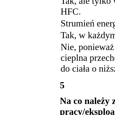
Tak, ale tylk
HFC.
Strumień ener
Tak, w każdym
Nie, ponieważ
cieplna przech
do ciała o niż
5
Na co należy
pracy/eksploa