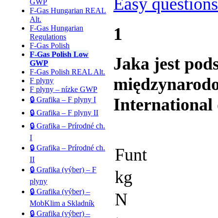
Easy question
GWP
F-Gas Hungarian REAL
Alt.
F-Gas Hungarian
1
Regulations
F-Gas Polish
F-Gas Polish Low
Jaka jest po
GWP
F-Gas Polish REAL Alt.
międzynarodo
F plyny
F plyny – nízke GWP
International 
🔒 Grafika – F plyny I
🔒 Grafika – F plyny II
🔒 Grafika – Prírodné ch.
I
🔒 Grafika – Prírodné ch.
Funt
II
🔒 Grafika (výber) – F
kg
plyny
🔒 Grafika (výber) –
N
MobKlim a Skladník
🔒 Grafika (výber) –