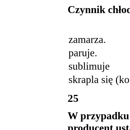
Czynnik chłodn
zamarza.
paruje.
sublimuje
skrapla się (k
25
W przypadku 
producent usta