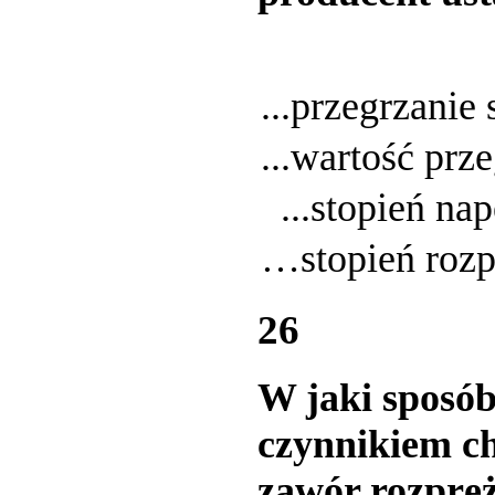
...przegrzanie
...wartość prz
...stopień nap
…stopień rozp
26
W jaki sposó
czynnikiem ch
zawór rozprę