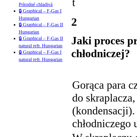
t
Prírodné chladivá
🔒 Graphical – F-Gas I
Hungarian
2
🔒 Graphical – F-Gas II
Hungarian
Jaki proces p
🔒 Graphical – F-Gas II
natural refr. Hungarian
chłodniczej?
🔒 Graphical – F-Gas I
natural refr. Hungarian
Gorąca para cz
do skraplacza,
(kondensacji)
chłodniczego 