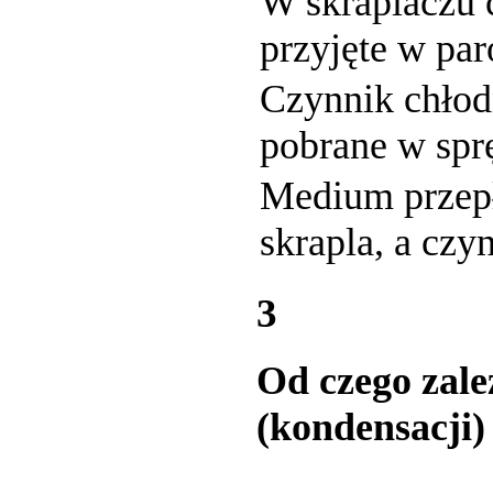
W skraplaczu 
przyjęte w pa
Czynnik chłod
pobrane w spr
Medium przepł
skrapla, a czy
3
Od czego zale
(kondensacji)