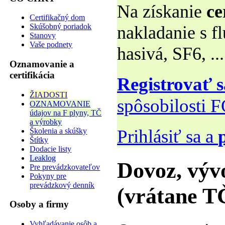
Na získanie
ce
Certifikačný dom
Skúšobný poriadok
nakladanie s f
Stanovy
Vaše podnety
hasivá, SF6, ...
Oznamovanie a
certifikácia
Registrovať s
ŽIADOSTI
spôsobilosti 
OZNAMOVANIE
údajov na F plyny, TČ
a výrobky
Prihlásiť sa a
Školenia a skúšky
Štítky
Dodacie listy
Leaklog
Dovoz, výv
Pre prevádzkovateľov
Pokyny pre
prevádzkový denník
(vrátane T
Osoby a firmy
Vyhľadávanie osôb a