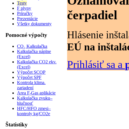
Oznamovani
Testy
F plyny
čerpadiel
Príručky
Prezentácie
Všetky dokumenty
Hlásenie inšta
Pomocné výpočty
EÚ na inštalá
CO₂ Kalkulačka
Kalkulačka náplne
(Excel)
Prihlásiť sa a
Kalkulačka CO2 ekv.
(Excel)
Výpočet SCOP
Výpočet SPF
Kontrola klima.
zariadení
Area F-Gas aplikácie
Kalkulačka zvuku–
hlučnosť
HFC/HFO zmesi–
kontroly kg/CO2e
Štatistiky