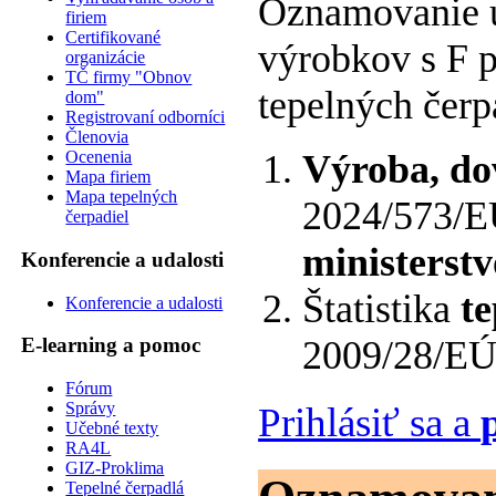
Oznamovanie ú
firiem
Certifikované
výrobkov s F p
organizácie
TČ firmy "Obnov
tepelných čerpad
dom"
Registrovaní odborníci
Členovia
Výroba, do
Ocenenia
Mapa firiem
Mapa tepelných
2024/573/E
čerpadiel
ministerstv
Konferencie a udalosti
Štatistika
te
Konferencie a udalosti
2009/28/EÚ
E-learning a pomoc
Fórum
Správy
Prihlásiť sa a
Učebné texty
RA4L
GIZ-Proklima
Tepelné čerpadlá