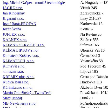
Ing. Michal Gašper - montáž technológie
A. Nográdyho 13
JAGRE s.r.o.
Vistuk 245
Jan Kindernay
Zdravotnícka 7
JLgarant s.r.o.
Lazy 2116/37
Jozef Barát-PROFAN
Karloveská 13
Jozef Švaňa
Kolta 37
JUFLEX s.r.o.
Na Revíne 20
KALNEX s.r.o.
Žihárec 555
KLIMAK SERVICE, s.r.o.
Štúrova 165
KLÍMA LIPTOV s.r.o.
Uhorská Ves 10
Klimatech Košice, s.r.o.
Čermeľská 3
KLIMATECH, s.r.o.
Vajanského 58
KlimaVal s.r.o.
Pod Táborom 45
klimazm s.r.o.
Lipová 105
KREMIX plus, s.r.o.
Cesta pod Bánoš
Kubica Bau s.r.o.
Hladovka 113
KúrimLacno s. r. o.
Alžbetin Dvor 10
Martin Obložinský - TwinsTech
Považská ul. 191/
Matej Madaj
Dlhá 70
MB NewEnergy s.r.o.
Poľnohospodársk