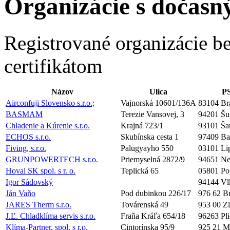
Organizácie s dočasn
Registrované organizácie 
certifikátom
Názov
Ulica
PS
Airconfuji Slovensko s.r.o.;
Vajnorská 10601/136A
83104 Bra
BASMAM
Terezie Vansovej, 3
94201 Šu
Chladenie a Kúrenie s.r.o.
Krajná 723/1
93101 Ša
ECHOS s.r.o.
Skubínska cesta 1
97409 Ba
Fiving, s.r.o.
Palugyayho 550
03101 Li
GRUNPOWERTECH s.r.o.
Priemyselná 2872/9
94651 Ne
Hoval SK spol. s r. o.
Teplická 65
05801 Po
Igor Sádovský
94144 Vl
Ján Vaňo
Pod dubinkou 226/17
976 62 B
JARES Therm s.r.o.
Továrenská 49
953 00 Z
J.Ľ. Chladklíma servis s.r.o.
Fraňa Kráľa 654/18
96263 Pl
Klíma-Partner, spol. s r.o.
Cintorínska 95/9
925 21 M