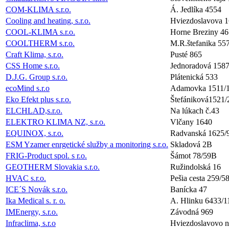
COM-KLIMA s.r.o.
Á. Jedlíka 4554
Cooling and heating, s.r.o.
Hviezdoslavova 
COOL-KLIMA s.r.o.
Horne Breziny 46
COOLTHERM s.r.o.
M.R.štefanika 55
Craft Klima, s.r.o.
Pusté 865
CSS Home s.r.o.
Jednoradová 1587
D.J.G. Group s.r.o.
Plátenická 533
ecoMind s.r.o
Adamovka 1511/
Eko Efekt plus s.r.o.
Štefániková1521/
ELCHLAD,s.r.o.
Na lúkach č.43
ELEKTRO KLIMA NZ, s.r.o.
Vlčany 1640
EQUINOX, s.r.o.
Radvanská 1625/
ESM Yzamer enrgetické služby a monitoring s.r.o.
Skladová 2B
FRIG-Product spol. s r.o.
Šámot 78/59B
GEOTHERM Slovakia s.r.o.
Ružindolská 16
HVAC s.r.o.
Pešia cesta 259/5
ICE´S Novák s.r.o.
Banícka 47
Ika Medical s. r. o.
A. Hlinku 6433/1
IMEnergy, s.r.o.
Závodná 969
Infraclima, s.r.o
Hviezdoslavovo n