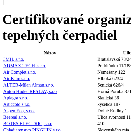
Certifikované organiz
tepelných čerpadiel
Názov
Uli
3MH, s.r.o.
Bratislavská 78/2
ADMAX TECH, s.r.o.
Pri bitúnku 11/18
Air Complet s.r.o.
Nemešany 122
Air-Klim s.r.o.
Hlboká 623/4
ALTER-Milan Alman,s.r.o.
Senická 626/4
Anton Hudec RESTAV, s.r.o
Horná Poruba 37
Apiagra s.r.o.
Slanická 36
Articcold s.r.o.
kyselica 187
Aspen Eco, s.r.o.
Dolné Rudiny 1
Beereal s.r.o.
Ulica svornosti 1
BOTES ELECTRIC, s.r.o
410
Chladiarenstvo PINGUIN s.r.o.
Slovenského raja 