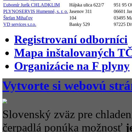
Ľubomír Jurík CHLADKLIM
Hájska ulica 622/7
951 95 O
PLYNOSERVIS Humenné, s. r. o.
Jasenov 311
06601 Ja
Štefan Mihaľov
104
03495 Ma
VD services s.r.o.
Banky 529
97225 Div
Registrovaní odborníci
Mapa inštalovaných T
Organizácie na F plyny
Vytvorte si webovú str
Slovenský zväz pre chladeni
čerpadlá ponúka možnosť
j