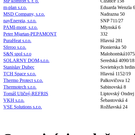
MP komfort s. r. o.
Čižatice 158
m-plan s.r.o.
Eduarda Wenzla 
MSD Company, s.r.o.
Nadrazna 50
nayEnergia, s.r.o.
SNP 711/27
PAMI-mont, s.r.o.
Mlynská 6
Peter Mjartan-PEPAMONT
332
PuraHeat s.r.o.
Hlavná 281
Sferoo s.r.o.
Pionierska 50
S&N spol s.r.o
Malohontská1075
SOLARNY DOM,s.r.o.
Seredská 4090/18
Stanislav Dubec
Sovietskych hrdi
TCH Space s.r.o.
Hlavná 1152/19
Thermo Protect s.r.o.
Palkovičova 12
Thermotech s.r.o.
Sabinovská 8
Tomáš Uličný-REFRIS
Liptovský Ondrej
VKH s.r.o.
Šebastovská 4
VSE Solutions s.r.o.
Rožňavská 24