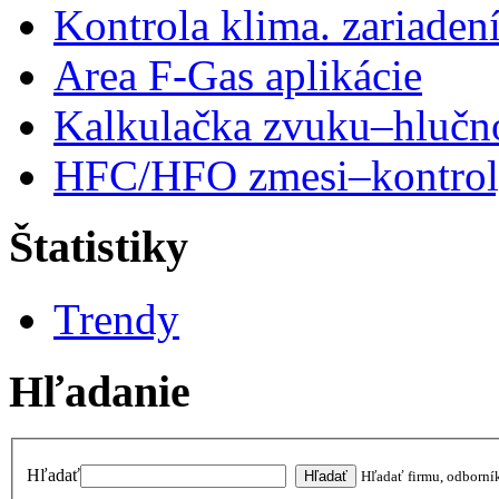
Kontrola klima. zariaden
Area F-Gas aplikácie
Kalkulačka zvuku–hlučn
HFC/HFO zmesi–kontro
Štatistiky
Trendy
Hľadanie
Hľadať
Hľadať firmu, odborní