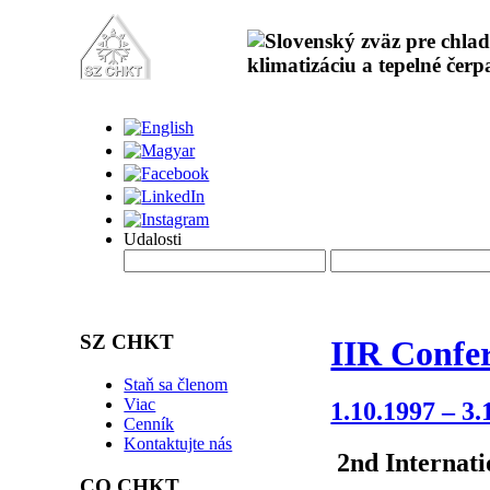
Udalosti
SZ CHKT
IIR Confe
Staň sa členom
Viac
1.10.1997 – 3.
Cenník
Kontaktujte nás
2nd Internati
CO CHKT