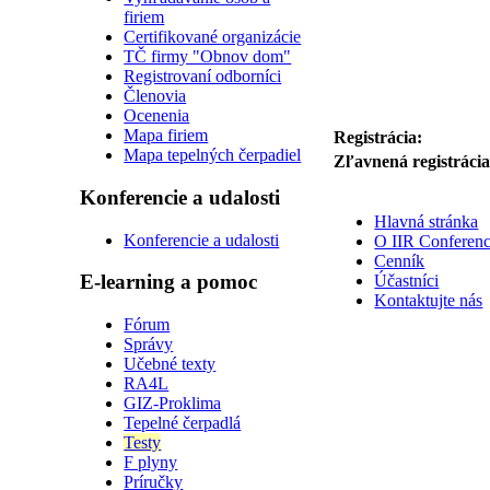
firiem
Certifikované organizácie
TČ firmy "Obnov dom"
Registrovaní odborníci
Členovia
Ocenenia
Mapa firiem
Registrácia:
Mapa tepelných čerpadiel
Zľavnená registrácia
Konferencie a udalosti
Hlavná stránka
Konferencie a udalosti
O IIR Conferenc
Cenník
E-learning a pomoc
Účastníci
Kontaktujte nás
Fórum
Správy
Učebné texty
RA4L
GIZ-Proklima
Tepelné čerpadlá
Testy
F plyny
Príručky