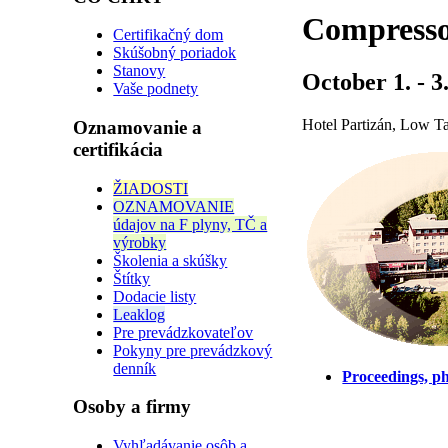
Compresso
Certifikačný dom
Skúšobný poriadok
Stanovy
October 1. - 3
Vaše podnety
Hotel Partizán, Low Ta
Oznamovanie a
certifikácia
ŽIADOSTI
OZNAMOVANIE
údajov na F plyny, TČ a
výrobky
Školenia a skúšky
Štítky
Dodacie listy
Leaklog
Pre prevádzkovateľov
Pokyny pre prevádzkový
denník
Proceedings, p
Osoby a firmy
Vyhľadávanie osôb a