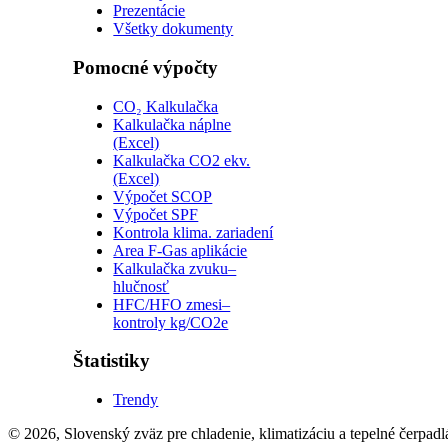
Prezentácie
Všetky dokumenty
Pomocné výpočty
CO₂ Kalkulačka
Kalkulačka náplne
(Excel)
Kalkulačka CO2 ekv.
(Excel)
Výpočet SCOP
Výpočet SPF
Kontrola klima. zariadení
Area F-Gas aplikácie
Kalkulačka zvuku–
hlučnosť
HFC/HFO zmesi–
kontroly kg/CO2e
Štatistiky
Trendy
© 2026, Slovenský zväz pre chladenie, klimatizáciu a tepelné čerpadl