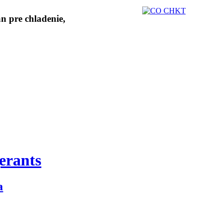
erants
a