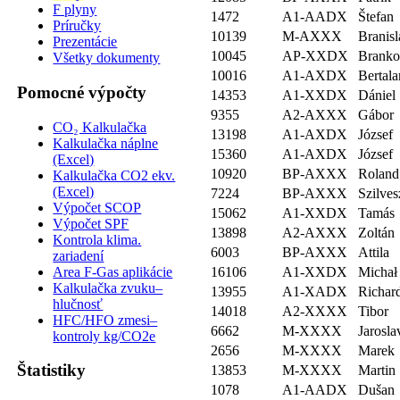
F plyny
1472
A1-AADX
Štefan
Príručky
10139
M-AXXX
Branisl
Prezentácie
10045
AP-XXDX
Brank
Všetky dokumenty
10016
A1-AXDX
Bertala
Pomocné výpočty
14353
A1-XXDX
Dániel
9355
A2-AXXX
Gábor
CO₂ Kalkulačka
13198
A1-AXDX
József
Kalkulačka náplne
15360
A1-AXDX
József
(Excel)
10920
BP-AXXX
Roland
Kalkulačka CO2 ekv.
(Excel)
7224
BP-AXXX
Szilves
Výpočet SCOP
15062
A1-XXDX
Tamás
Výpočet SPF
13898
A2-AXXX
Zoltán
Kontrola klima.
6003
BP-AXXX
Attila
zariadení
Area F-Gas aplikácie
16106
A1-XXDX
Michał
Kalkulačka zvuku–
13955
A1-XADX
Richar
hlučnosť
14018
A2-XXXX
Tibor
HFC/HFO zmesi–
6662
M-XXXX
Jarosla
kontroly kg/CO2e
2656
M-XXXX
Marek
Štatistiky
13853
M-XXXX
Martin
1078
A1-AADX
Dušan