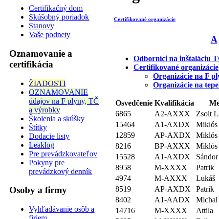
Certifikačný dom
Skúšobný poriadok
Certifikované organizácie
Stanovy
Vaše podnety
A
Oznamovanie a
Odborníci na inštaláciu 
certifikácia
Certifikované organizácie
Organizácie na F p
ŽIADOSTI
Organizácie na tepe
OZNAMOVANIE
údajov na F plyny, TČ
Osvedčenie
Kvalifikácia
Me
a výrobky
6865
A2-AXXX
Zsolt L
Školenia a skúšky
15464
A1-AXDX
Miklós
Štítky
12859
AP-AXDX
Miklós
Dodacie listy
Leaklog
8216
BP-AXXX
Miklós
Pre prevádzkovateľov
15528
A1-AXDX
Sándor
Pokyny pre
8958
M-XXXX
Patrik
prevádzkový denník
4974
M-AXXX
Lukáš
8519
AP-AXDX
Patrik
Osoby a firmy
8402
A1-AADX
Michal
Vyhľadávanie osôb a
14716
M-XXXX
Attila
firiem