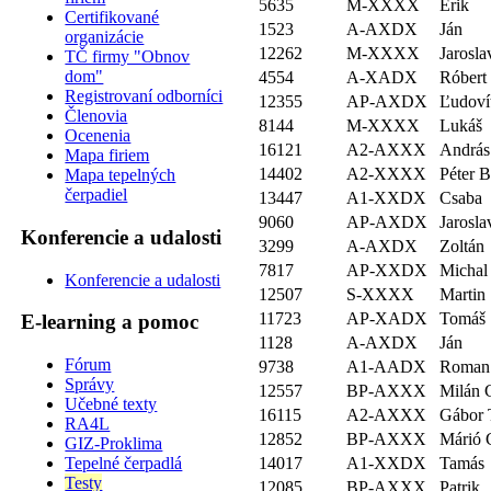
5635
M-XXXX
Erik
Certifikované
1523
A-AXDX
Ján
organizácie
12262
M-XXXX
Jarosla
TČ firmy "Obnov
dom"
4554
A-XADX
Róbert
Registrovaní odborníci
12355
AP-AXDX
Ľudoví
Členovia
8144
M-XXXX
Lukáš
Ocenenia
16121
A2-AXXX
András
Mapa firiem
14402
A2-XXXX
Péter B
Mapa tepelných
čerpadiel
13447
A1-XXDX
Csaba
9060
AP-AXDX
Jarosla
Konferencie a udalosti
3299
A-AXDX
Zoltán
7817
AP-XXDX
Michal
Konferencie a udalosti
12507
S-XXXX
Martin
11723
AP-XADX
Tomáš
E-learning a pomoc
1128
A-AXDX
Ján
Fórum
9738
A1-AADX
Roman
Správy
12557
BP-AXXX
Milán 
Učebné texty
16115
A2-AXXX
Gábor 
RA4L
12852
BP-AXXX
Márió 
GIZ-Proklima
14017
A1-XXDX
Tamás
Tepelné čerpadlá
Testy
12085
BP-AXXX
Patrik