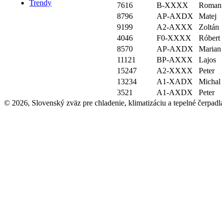
Trendy
7616
B-XXXX
Roman
8796
AP-AXDX
Matej
9199
A2-AXXX
Zoltán
4046
F0-XXXX
Róbert
8570
AP-AXDX
Marian
11121
BP-AXXX
Lajos
15247
A2-XXXX
Peter
13234
A1-XADX
Michal
3521
A1-AXDX
Peter
© 2026, Slovenský zväz pre chladenie, klimatizáciu a tepelné čerpadl