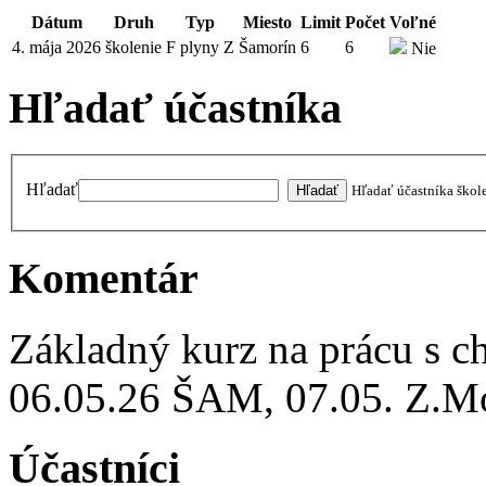
Dátum
Druh
Typ
Miesto
Limit
Počet
Voľné
4. mája 2026
školenie
F plyny Z
Šamorín
6
6
Nie
Hľadať účastníka
Hľadať
Hľadať účastníka škol
Komentár
Základný kurz na prácu s ch
06.05.26 ŠAM, 07.05. Z.Mo
Účastníci