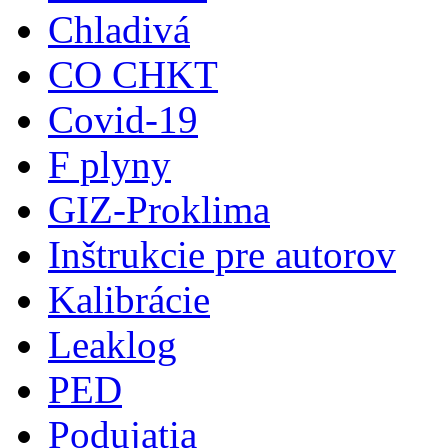
Chladivá
CO CHKT
Covid-19
F plyny
GIZ-Proklima
Inštrukcie pre autorov
Kalibrácie
Leaklog
PED
Podujatia