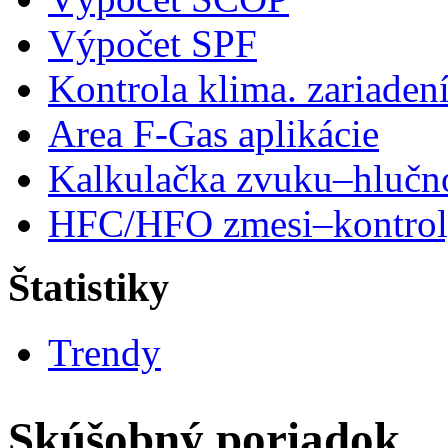
Výpočet SPF
Kontrola klima. zariaden
Area F-Gas aplikácie
Kalkulačka zvuku–hlučn
HFC/HFO zmesi–kontro
Štatistiky
Trendy
Skúšobný poriadok