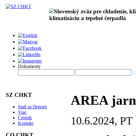
Dokumenty
P
SZ CHKT
AREA jarné
Staň sa členom
Viac
10.6.2024, PT
Cenník
Kontakt
CO CHKT