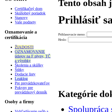
Tento obsah 
Certifikačný dom
Skúšobný poriadok
Prihlásiť s
Stanovy
Vaše podnety
Oznamovanie a
Prihlasovacie meno:
certifikácia
Heslo:
ŽIADOSTI
OZNAMOVANIE
údajov na F plyny, TČ
a výrobky
Školenia a skúšky
Štítky
Dodacie listy
Leaklog
Pre prevádzkovateľov
Pokyny pre
Kategórie d
prevádzkový denník
Osoby a firmy
Spolupráca
Vyhľadávanie osôb a