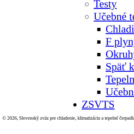
Testy
Učebné t
Chlad
F ply
Okruh
Späť 
Tepeln
Učebn
ZSVTS
© 2026, Slovenský zväz pre chladenie, klimatizáciu a tepelné čerpadl