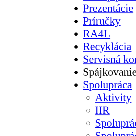
Prezentácie
Príručky
RA4L
Recyklácia
Servisná ko
Spájkovani
Spolupráca
Aktivity
IIR
Spolupr
Spoluprá