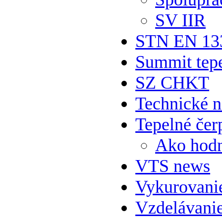
SV IIR
STN EN 13
Summit tepe
SZ CHKT
Technické 
Tepelné čer
Ako hodn
VTS news
Vykurovani
Vzdelávani