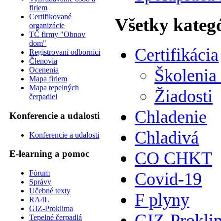
firiem
Certifikované
Všetky kateg
organizácie
TČ firmy "Obnov
dom"
Certifikácia
Registrovaní odborníci
Členovia
Ocenenia
Školenia
Mapa firiem
Mapa tepelných
Žiadosti
čerpadiel
Chladenie
Konferencie a udalosti
Chladivá
Konferencie a udalosti
CO CHKT
E-learning a pomoc
Fórum
Covid-19
Správy
Učebné texty
F plyny
RA4L
GIZ-Proklima
GIZ-Prokli
Tepelné čerpadlá