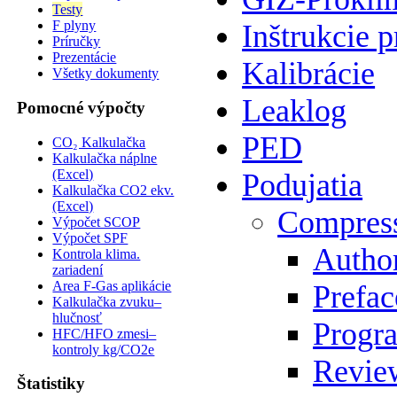
Testy
F plyny
Inštrukcie p
Príručky
Prezentácie
Kalibrácie
Všetky dokumenty
Leaklog
Pomocné výpočty
PED
CO₂ Kalkulačka
Kalkulačka náplne
(Excel)
Podujatia
Kalkulačka CO2 ekv.
(Excel)
Compres
Výpočet SCOP
Výpočet SPF
Author
Kontrola klima.
zariadení
Area F-Gas aplikácie
Prefac
Kalkulačka zvuku–
hlučnosť
Progr
HFC/HFO zmesi–
kontroly kg/CO2e
Review
Štatistiky