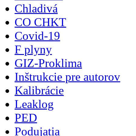
Chladivá
CO CHKT
Covid-19
F plyny
GIZ-Proklima
Inštrukcie pre autorov
Kalibrácie
Leaklog
PED
Podujatia