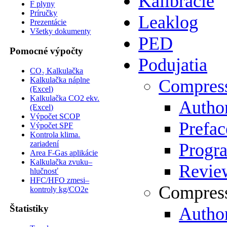
Kalibrácie
F plyny
Príručky
Leaklog
Prezentácie
Všetky dokumenty
PED
Pomocné výpočty
Podujatia
CO₂ Kalkulačka
Kalkulačka náplne
Compres
(Excel)
Kalkulačka CO2 ekv.
Author
(Excel)
Výpočet SCOP
Prefac
Výpočet SPF
Kontrola klima.
zariadení
Progr
Area F-Gas aplikácie
Kalkulačka zvuku–
Review
hlučnosť
HFC/HFO zmesi–
Compress
kontroly kg/CO2e
Štatistiky
Author