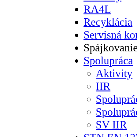
RA4L
Recyklácia
Servisná ko
Spájkovani
Spolupráca
Aktivity
IIR
Spolupr
Spoluprá
SV IIR