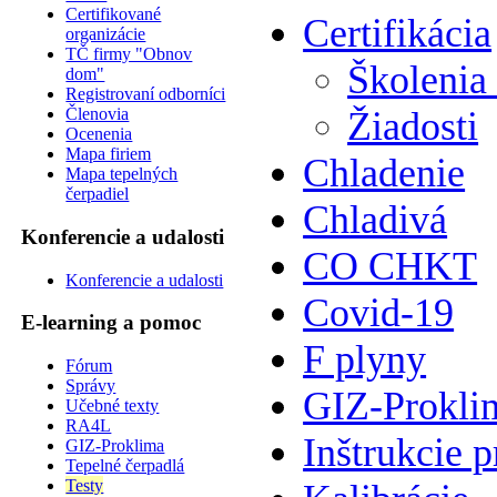
Certifikované
Certifikácia
organizácie
TČ firmy "Obnov
Školenia
dom"
Registrovaní odborníci
Žiadosti
Členovia
Ocenenia
Mapa firiem
Chladenie
Mapa tepelných
čerpadiel
Chladivá
Konferencie a udalosti
CO CHKT
Konferencie a udalosti
Covid-19
E-learning a pomoc
F plyny
Fórum
Správy
GIZ-Prokli
Učebné texty
RA4L
Inštrukcie p
GIZ-Proklima
Tepelné čerpadlá
Testy