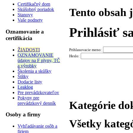
Certifikačný dom
Tento obsah 
Skúšobný poriadok
Stanovy
Vaše podnety
Prihlásiť s
Oznamovanie a
certifikácia
ŽIADOSTI
Prihlasovacie meno:
OZNAMOVANIE
Heslo:
údajov na F plyny, TČ
a výrobky
Školenia a skúšky
Štítky
Dodacie listy
Leaklog
Pre prevádzkovateľov
Pokyny pre
Kategórie d
prevádzkový denník
Osoby a firmy
Všetky kateg
Vyhľadávanie osôb a
firiem