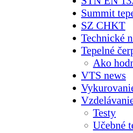
STN EN 13
Summit tepe
SZ CHKT
Technické 
Tepelné čer
Ako hodn
VTS news
Vykurovani
Vzdelávani
Testy
Učebné t