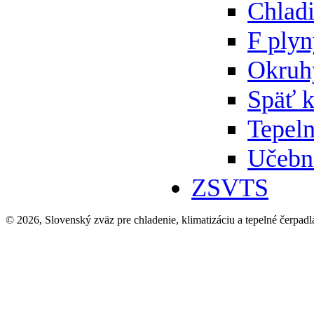
Chlad
F ply
Okruh
Späť 
Tepeln
Učebn
ZSVTS
© 2026, Slovenský zväz pre chladenie, klimatizáciu a tepelné čerpadl