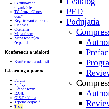
Leaklog
Certifikované
organizácie
PED
TČ firmy "Obnov
dom"
Podujatia
Registrovaní odborníci
Členovia
Compres
Ocenenia
Mapa firiem
Mapa tepelných
Author
čerpadiel
Prefac
Konferencie a udalosti
Progr
Konferencie a udalosti
Review
E-learning a pomoc
Compress
Fórum
Správy
Učebné texty
Author
RA4L
GIZ-Proklima
Review
Tepelné čerpadlá
Testy