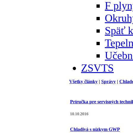
F ply
Okruh
Späť 
Tepeln
Učebn
ZSVTS
Všetky články
|
Správy
|
Chlad
Príručka pre servisných technik
10.10.2016
Chladivá s nízkym GWP