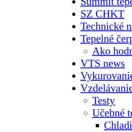
Summit tepe
SZ CHKT
Technické 
Tepelné čer
Ako hodn
VTS news
Vykurovani
Vzdelávani
Testy
Učebné t
Chlad