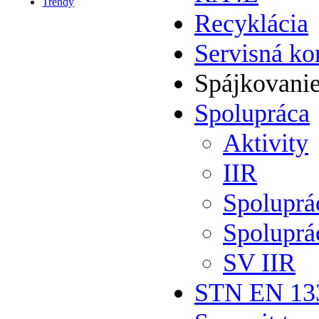
Trendy
Recyklácia
Servisná ko
Spájkovani
Spolupráca
Aktivity
IIR
Spolupr
Spoluprá
SV IIR
STN EN 13