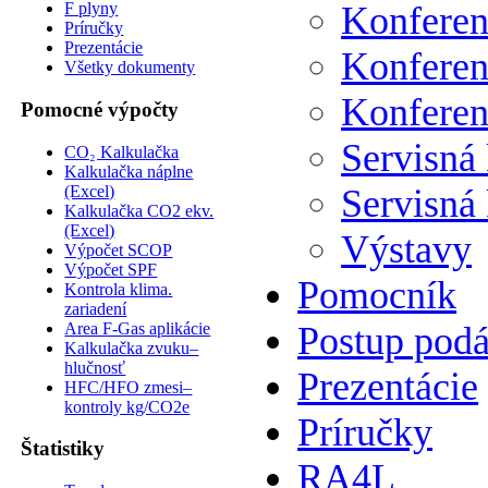
Konferen
F plyny
Príručky
Prezentácie
Konferen
Všetky dokumenty
Konferen
Pomocné výpočty
Servisná
CO₂ Kalkulačka
Kalkulačka náplne
(Excel)
Servisná
Kalkulačka CO2 ekv.
(Excel)
Výstavy
Výpočet SCOP
Výpočet SPF
Pomocník
Kontrola klima.
zariadení
Area F-Gas aplikácie
Postup podá
Kalkulačka zvuku–
hlučnosť
Prezentácie
HFC/HFO zmesi–
kontroly kg/CO2e
Príručky
Štatistiky
RA4L