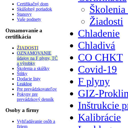
Certifikačný dom
Školenia
Skúšobný poriadok
Stanovy
Žiadosti
Vaše podnety
Oznamovanie a
Chladenie
certifikácia
Chladivá
ŽIADOSTI
OZNAMOVANIE
CO CHKT
údajov na F plyny, TČ
a výrobky
Covid-19
Školenia a skúšky
Štítky
F plyny
Dodacie listy
Leaklog
Pre prevádzkovateľov
GIZ-Prokli
Pokyny pre
prevádzkový denník
Inštrukcie p
Osoby a firmy
Kalibrácie
Vyhľadávanie osôb a
firiem